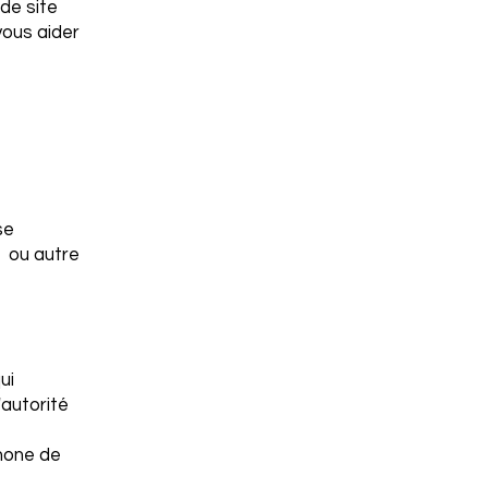
de site
ous aider
se
 ou autre
ui
'autorité
hone de