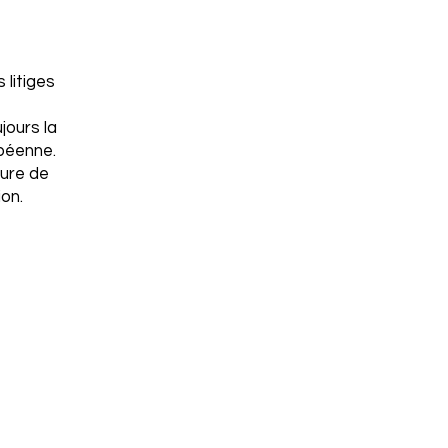
litiges
jours la
opéenne.
dure de
on.