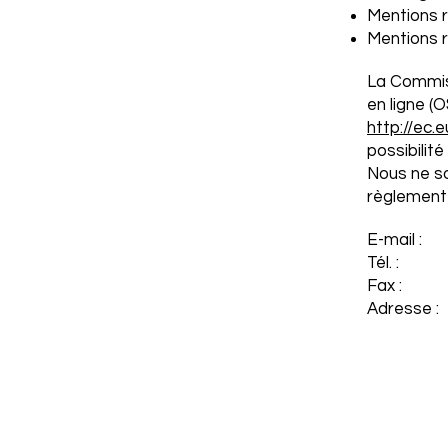
Mentions r
Mentions re
La Commis
en ligne (
http://ec.
possibilit
Nous ne so
règlement 
E-mail :
Tél. :
Fax :
Adresse :